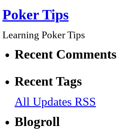
Poker Tips
Learning Poker Tips
Recent Comments
Recent Tags
All Updates RSS
Blogroll